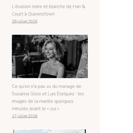
L'évasion noire et blanche de Han &
Court à Queenstown
28 juillet 2026
Ce qu'on n'a pas vu du mariage de
Susanna Griso et Luis Enríquez : les
images de la mariée quelques
minutes avant le « oui »
27 juillet 2026