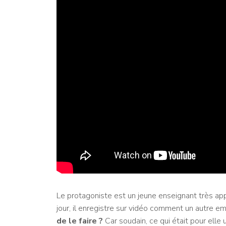
Le protagoniste est un jeune enseignant très ap
jour, il enregistre sur vidéo comment un autre emp
de le faire ?
Car soudain, ce qui était pour elle