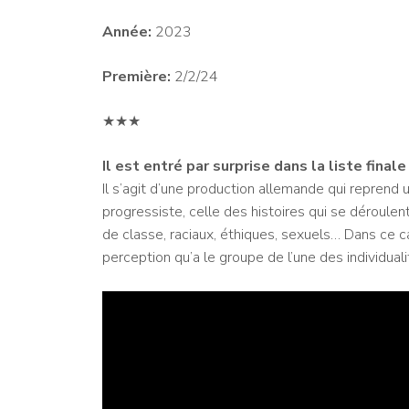
Année:
2023
Première:
2/2/24
★★★
Il est entré par surprise dans la liste final
Il s’agit d’une production allemande qui reprend 
progressiste, celle des histoires qui se déroulent
de classe, raciaux, éthiques, sexuels… Dans ce c
perception qu’a le groupe de l’une des individual