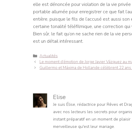
elle est dénoncée pour violation de la vie privée
portable allumée pour enregistrer ce que fait l’
entière, puisque le fils de l’accusé est aussi son 
certaine tonalité téléfilmique, une correction qui 
Bien sûr, le fait qu’on ne sache rien de la vie pe
est un détail intéressant.
Catégories
Actualités
Navigation
Le moment d’émotion de Jorge Javier Vázquez au mar
des
Guillermo et Máxima de Hollande célèbrent 22 ans d
articles
Elise
Je suis Élise, rédactrice pour Rêves et Dr
avec nos lecteurs les secrets pour organis
instant préparatif en un moment de plaisir e
merveilleuse qu'est leur mariage.