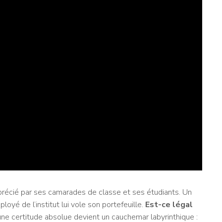
précié par ses camarades de classe et ses étudiants. Un
loyé de l’institut lui vole son portefeuille.
Est-ce légal
 une certitude absolue devient un cauchemar labyrinthique :