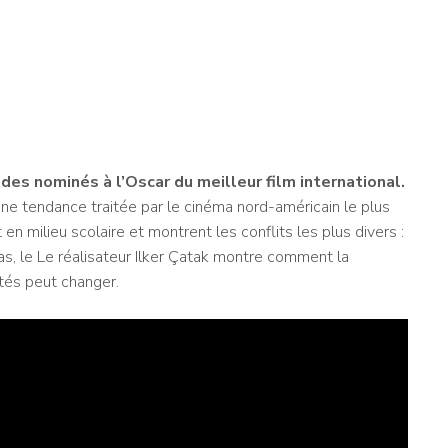
e des nominés à l’Oscar du meilleur film international.
une tendance traitée par le cinéma nord-américain le plus
 en milieu scolaire et montrent les conflits les plus divers :
as, le Le réalisateur Ilker Çatak montre comment la
ités peut changer.