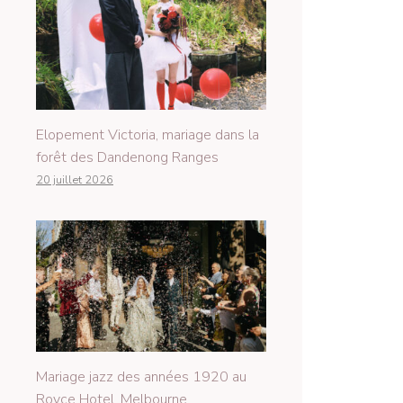
Elopement Victoria, mariage dans la
forêt des Dandenong Ranges
20 juillet 2026
Mariage jazz des années 1920 au
Royce Hotel, Melbourne