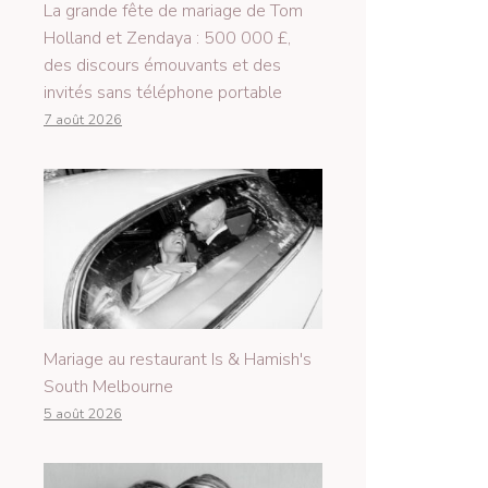
La grande fête de mariage de Tom
Holland et Zendaya : 500 000 £,
des discours émouvants et des
invités sans téléphone portable
7 août 2026
Mariage au restaurant Is & Hamish's
South Melbourne
5 août 2026