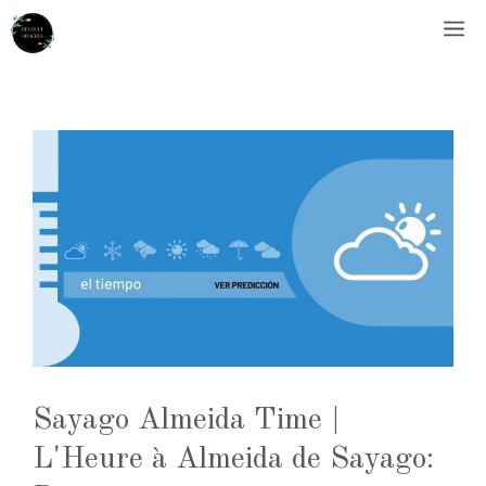
Aller
M
au
contenu
Sayago Almeida Time |
L'Heure à Almeida de Sayago: