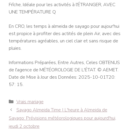
Frîche, Idéale pour les activités à l'ÉTRANGER, AVEC
UNE TEMPÉRATURE Q
En CRO, les temps à almeida de sayago pour aujour'hui
est propice à profiter des actités de plein Air, avec des
températures agréables, un ciel clair et sans risque de
pluies.
Informations Préparées, Entre Autres, Celes OBTENUS
de l'agence de MÉTÉOROLOGIE DE L'ÉTAT. © AEMET.
Date de Mise à Jour des Données: 2025-10-01T20:
57: 15.
Catégories
Vrais mariage
Navigation
Sayago Almeida Time | L'heure à Almeida de
des
Sayago: Prévisions météorologiques pour aujourd'hui,
articles
jeudi 2 octobre