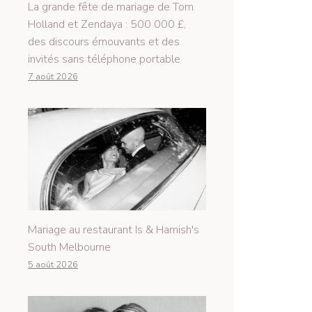
La grande fête de mariage de Tom
Holland et Zendaya : 500 000 £,
des discours émouvants et des
invités sans téléphone portable
7 août 2026
Mariage au restaurant Is & Hamish's
South Melbourne
5 août 2026