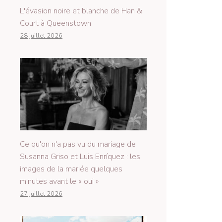
L'évasion noire et blanche de Han &
Court à Queenstown
28 juillet 2026
Ce qu'on n'a pas vu du mariage de
Susanna Griso et Luis Enríquez : les
images de la mariée quelques
minutes avant le « oui »
27 juillet 2026