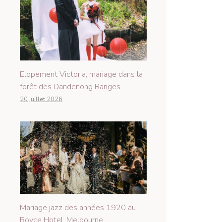
Elopement Victoria, mariage dans la
forêt des Dandenong Ranges
20 juillet 2026
Mariage jazz des années 1920 au
Royce Hotel, Melbourne