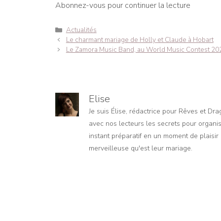
Abonnez-vous pour continuer la lecture
Catégories
Actualités
Navigation
Le charmant mariage de Holly et Claude à Hobart
des
Le Zamora Music Band, au World Music Contest 20
articles
Elise
Je suis Élise, rédactrice pour Rêves et Dr
avec nos lecteurs les secrets pour organis
instant préparatif en un moment de plaisir e
merveilleuse qu'est leur mariage.