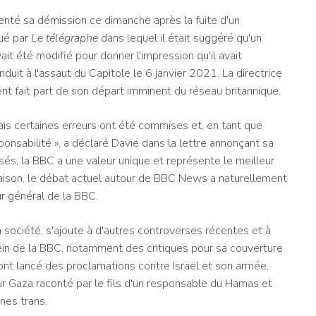
senté sa démission ce dimanche après la fuite d'un
gué par
Le télégraphe
dans lequel il était suggéré qu'un
it été modifié pour donner l'impression qu'il avait
uit à l'assaut du Capitole le 6 janvier 2021. La directrice
 fait part de son départ imminent du réseau britannique.
mais certaines erreurs ont été commises et, en tant que
ponsabilité », a déclaré Davie dans la lettre annonçant sa
sés, la BBC a une valeur unique et représente le meilleur
 raison, le débat actuel autour de BBC News a naturellement
ur général de la BBC.
a société, s'ajoute à d'autres controverses récentes et à
ein de la BBC, notamment des critiques pour sa couverture
 ont lancé des proclamations contre Israël et son armée.
ur Gaza raconté par le fils d'un responsable du Hamas et
nnes trans.