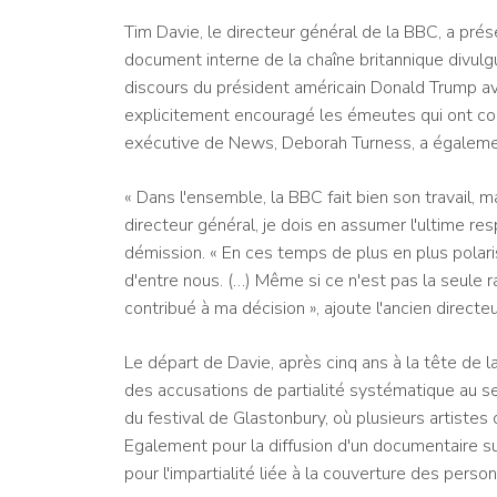
Tim Davie, le directeur général de la BBC, a pré
document interne de la chaîne britannique divul
discours du président américain Donald Trump ava
explicitement encouragé les émeutes qui ont cond
exécutive de News, Deborah Turness, a également
« Dans l'ensemble, la BBC fait bien son travail, 
directeur général, je dois en assumer l'ultime res
démission. « En ces temps de plus en plus polari
d'entre nous. (…) Même si ce n'est pas la seule
contribué à ma décision », ajoute l'ancien directe
Le départ de Davie, après cinq ans à la tête de l
des accusations de partialité systématique au s
du festival de Glastonbury, où plusieurs artistes
Egalement pour la diffusion d'un documentaire s
pour l'impartialité liée à la couverture des perso