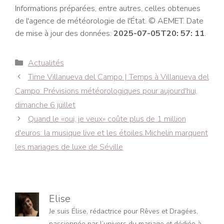
Informations préparées, entre autres, celles obtenues
de l'agence de météorologie de l'État. © AEMET. Date
de mise à jour des données:
2025-07-05T20: 57: 11
.
Catégories
Actualités
Navigation
Time Villanueva del Campo | Temps à Villanueva del
des
Campo: Prévisions météorologiques pour aujourd'hui,
articles
dimanche 6 juillet
Quand le «oui, je veux» coûte plus de 1 million
d'euros: la musique live et les étoiles Michelin marquent
les mariages de luxe de Séville
Elise
Je suis Élise, rédactrice pour Rêves et Dragées,
passionnée par l’univers du mariage et dédiée à