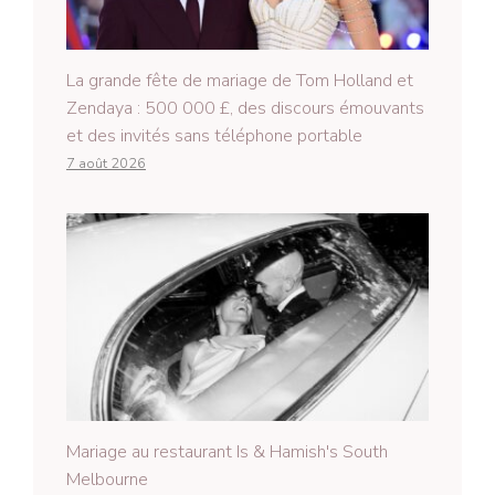
La grande fête de mariage de Tom Holland et
Zendaya : 500 000 £, des discours émouvants
et des invités sans téléphone portable
7 août 2026
Mariage au restaurant Is & Hamish's South
Melbourne