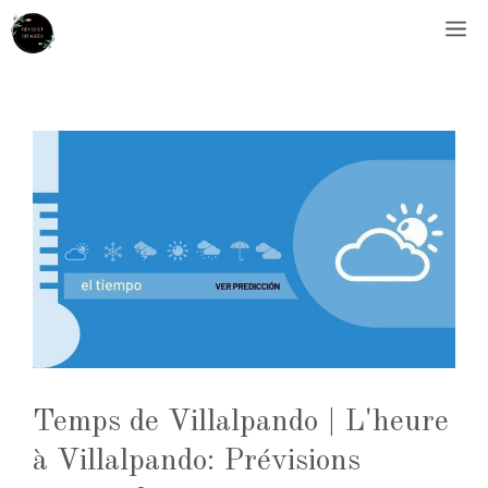
Aller
M
au
contenu
Temps de Villalpando | L'heure
à Villalpando: Prévisions