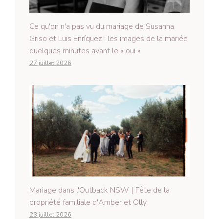
Ce qu'on n'a pas vu du mariage de Susanna
Griso et Luis Enríquez : les images de la mariée
quelques minutes avant le « oui »
27 juillet 2026
Mariage dans l'Outback NSW | Fête de la
propriété familiale d'Amber et Olly
23 juillet 2026