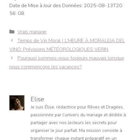
Date de Mise à Jour des Données: 2025-08-13T20:
56: 08.
Catégories
Vrais mariage
Navigation
Temps de Vin Moral | L'HEURE À MORALEJA DEL
des
VINO: Prévisions MÉTÉOROLOGIQUES VERIN
articles
Pourquoi sommes-nous toujours mauvais lorsque
nous commençons les vacances?
Elise
Je suis Élise, rédactrice pour Rêves et Dragées,
passionnée par l’univers du mariage et dédiée à
partager avec nos lecteurs les secrets pour
organiser le jour parfait. Ma mission consiste à
transformer chaque instant préparatif en un