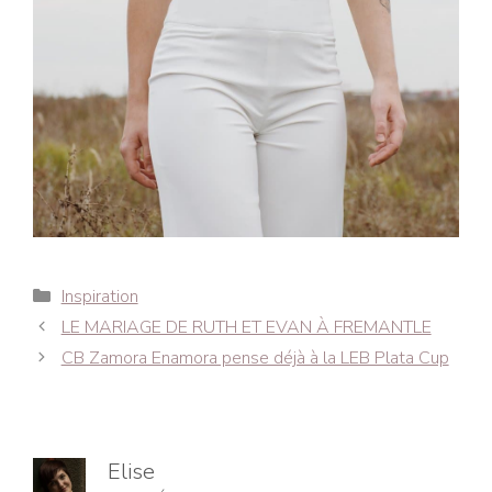
Catégories
Inspiration
Navigation
LE MARIAGE DE RUTH ET EVAN À FREMANTLE
des
CB Zamora Enamora pense déjà à la LEB Plata Cup
articles
Elise