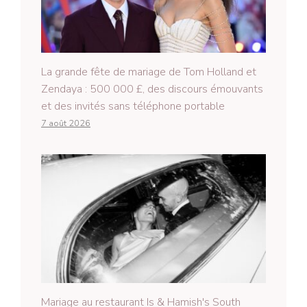
La grande fête de mariage de Tom Holland et
Zendaya : 500 000 £, des discours émouvants
et des invités sans téléphone portable
7 août 2026
Mariage au restaurant Is & Hamish's South