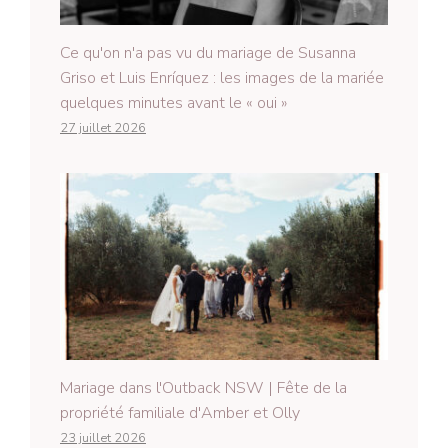
Ce qu'on n'a pas vu du mariage de Susanna
Griso et Luis Enríquez : les images de la mariée
quelques minutes avant le « oui »
27 juillet 2026
Mariage dans l'Outback NSW | Fête de la
propriété familiale d'Amber et Olly
23 juillet 2026