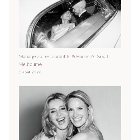
Mariage au restaurant Is & Hamish's South
Melbourne
5 août 2026