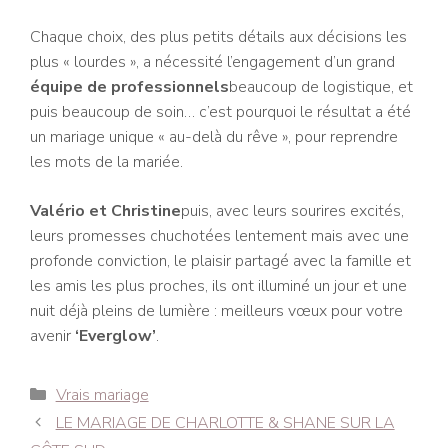
Chaque choix, des plus petits détails aux décisions les
plus « lourdes », a nécessité l’engagement d’un grand
équipe de professionnels
beaucoup de logistique, et
puis beaucoup de soin… c’est pourquoi le résultat a été
un mariage unique « au-delà du rêve », pour reprendre
les mots de la mariée.
Valério et Christine
puis, avec leurs sourires excités,
leurs promesses chuchotées lentement mais avec une
profonde conviction, le plaisir partagé avec la famille et
les amis les plus proches, ils ont illuminé un jour et une
nuit déjà pleins de lumière : meilleurs vœux pour votre
avenir
‘Everglow’
.
Catégories
Vrais mariage
Navigation
LE MARIAGE DE CHARLOTTE & SHANE SUR LA
des