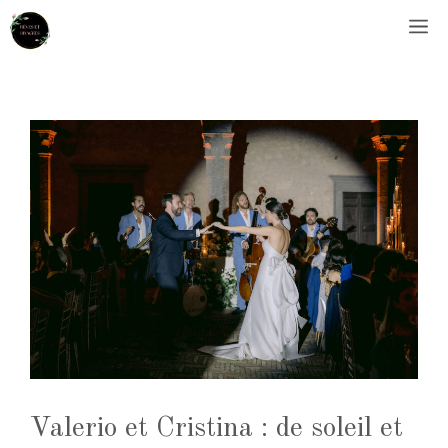
Aller
M
au
contenu
Valerio et Cristina : de soleil et