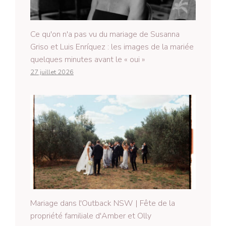
Ce qu'on n'a pas vu du mariage de Susanna
Griso et Luis Enríquez : les images de la mariée
quelques minutes avant le « oui »
27 juillet 2026
Mariage dans l'Outback NSW | Fête de la
propriété familiale d'Amber et Olly