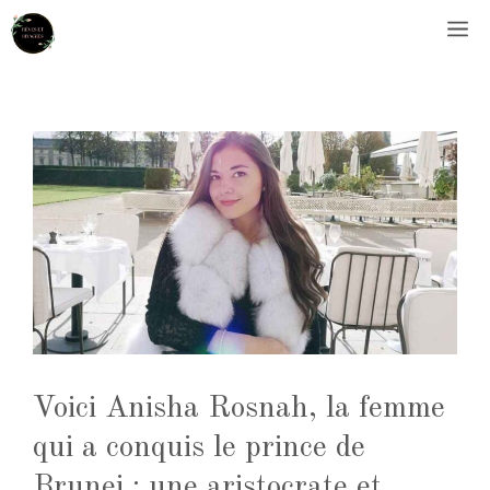
Aller
M
au
contenu
Voici Anisha Rosnah, la femme
qui a conquis le prince de
Brunei : une aristocrate et