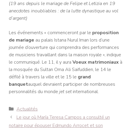
(19 ans depuis le mariage de Felipe et Letizia en 19
anecdotes inoubliables : de la lutte dynastique au vol
d’argent)
Les événements « commenceront par le
proposition
de mariage
au palais Istana Nurul Iman lors d’une
journée d’ouverture qui comprendra des performances
de musiciens travaillant dans la maison royale », indique
le communiqué. Le 11, il y aura
Voeux matrimoniaux
à
la mosquée du Sultan Oma Ali Saifuddien, le 14 le
défilé à travers la ville et le 15 le
grand
banquet
auquel devraient participer de nombreuses
personnalités du monde
jet set
international.
Catégories
Actualités
Navigation
Le jour où María Teresa Campos a consulté un
des
notaire pour épouser Edmundo Arrocet et son
articles