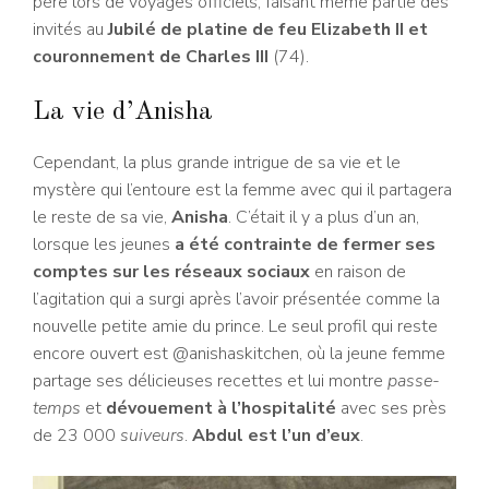
père lors de voyages officiels, faisant même partie des
invités au
Jubilé de platine de feu Elizabeth II et
couronnement de Charles III
(74).
La vie d’Anisha
Cependant, la plus grande intrigue de sa vie et le
mystère qui l’entoure est la femme avec qui il partagera
le reste de sa vie,
Anisha
. C’était il y a plus d’un an,
lorsque les jeunes
a été contrainte de fermer ses
comptes sur les réseaux sociaux
en raison de
l’agitation qui a surgi après l’avoir présentée comme la
nouvelle petite amie du prince. Le seul profil qui reste
encore ouvert est @anishaskitchen, où la jeune femme
partage ses délicieuses recettes et lui montre
passe-
temps
et
dévouement à l’hospitalité
avec ses près
de 23 000
suiveurs
.
Abdul est l’un d’eux
.