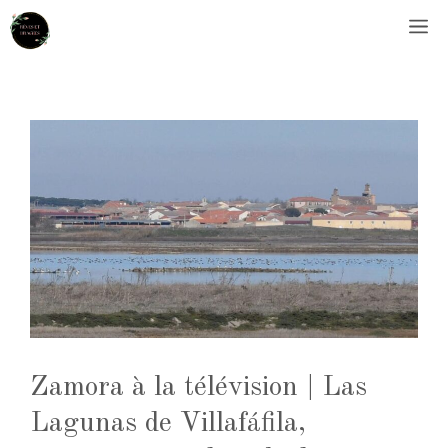
Aller
M
au
contenu
Zamora à la télévision | Las
Lagunas de Villafáfila,