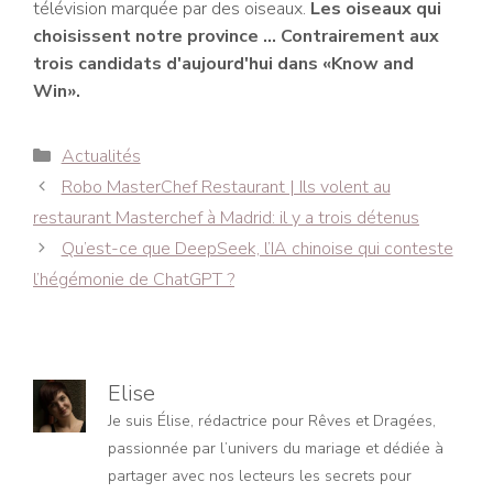
télévision marquée par des oiseaux.
Les oiseaux qui
choisissent notre province … Contrairement aux
trois candidats d'aujourd'hui dans «Know and
Win».
Catégories
Actualités
Navigation
Robo MasterChef Restaurant | Ils volent au
des
restaurant Masterchef à Madrid: il y a trois détenus
articles
Qu’est-ce que DeepSeek, l’IA chinoise qui conteste
l’hégémonie de ChatGPT ?
Elise
Je suis Élise, rédactrice pour Rêves et Dragées,
passionnée par l’univers du mariage et dédiée à
partager avec nos lecteurs les secrets pour