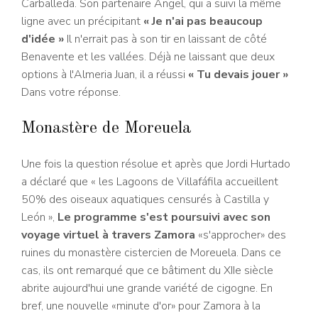
Carballeda. Son partenaire Angel, qui a suivi la même
ligne avec un précipitant
« Je n'ai pas beaucoup
d'idée »
Il n'errait pas à son tir en laissant de côté
Benavente et les vallées. Déjà ne laissant que deux
options à l'Almeria Juan, il a réussi
« Tu devais jouer »
Dans votre réponse.
Monastère de Moreuela
Une fois la question résolue et après que Jordi Hurtado
a déclaré que « les Lagoons de Villafáfila accueillent
50% des oiseaux aquatiques censurés à Castilla y
León »,
Le programme s'est poursuivi avec son
voyage virtuel à travers Zamora
«s'approcher» des
ruines du monastère cistercien de Moreuela. Dans ce
cas, ils ont remarqué que ce bâtiment du XIIe siècle
abrite aujourd'hui une grande variété de cigogne. En
bref, une nouvelle «minute d'or» pour Zamora à la