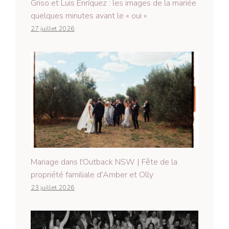
Griso et Luis Enríquez : les images de la mariée
quelques minutes avant le « oui »
27 juillet 2026
Mariage dans l'Outback NSW | Fête de la
propriété familiale d'Amber et Olly
23 juillet 2026