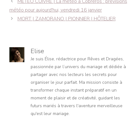
Navigation
MÉTÉO CUIVRE | La météo à Cobreros : prévisions
des
météo pour aujourd'hui, vendredi 16 janvier
articles
MORT | ZAMORANO | PIONNIER | HÔTELIER
Elise
Je suis Élise, rédactrice pour Rêves et Dragées,
passionnée par l’univers du mariage et dédiée à
partager avec nos lecteurs les secrets pour
organiser le jour parfait. Ma mission consiste à
transformer chaque instant préparatif en un
moment de plaisir et de créativité, guidant les
futurs mariés à travers l'aventure merveilleuse
qu'est leur mariage.