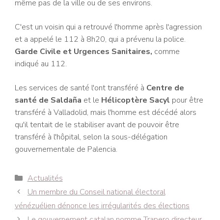
même pas de la ville ou de ses environs.
C'est un voisin qui a retrouvé l'homme après l'agression
et a appelé le 112 à 8h20, qui a prévenu la police.
Garde Civile et Urgences Sanitaires,
comme
indiqué au 112.
Les services de santé l'ont transféré à
Centre de
santé de Saldaña
et le
Hélicoptère Sacyl
pour être
transféré à Valladolid, mais l'homme est décédé alors
qu'il tentait de le stabiliser avant de pouvoir être
transféré à l'hôpital, selon la sous-délégation
gouvernementale de Palencia.
Catégories
Actualités
Navigation
Un membre du Conseil national électoral
des
vénézuélien dénonce les irrégularités des élections
articles
Le gouvernement catalan nomme Trapero directeur