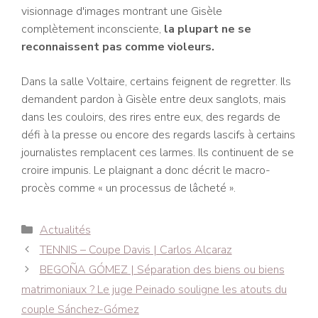
visionnage d'images montrant une Gisèle
complètement inconsciente,
la plupart ne se
reconnaissent pas comme violeurs.
Dans la salle Voltaire, certains feignent de regretter. Ils
demandent pardon à Gisèle entre deux sanglots, mais
dans les couloirs, des rires entre eux, des regards de
défi à la presse ou encore des regards lascifs à certains
journalistes remplacent ces larmes. Ils continuent de se
croire impunis. Le plaignant a donc décrit le macro-
procès comme « un processus de lâcheté ».
Catégories
Actualités
Navigation
TENNIS – Coupe Davis | Carlos Alcaraz
des
BEGOÑA GÓMEZ | Séparation des biens ou biens
articles
matrimoniaux ? Le juge Peinado souligne les atouts du
couple Sánchez-Gómez