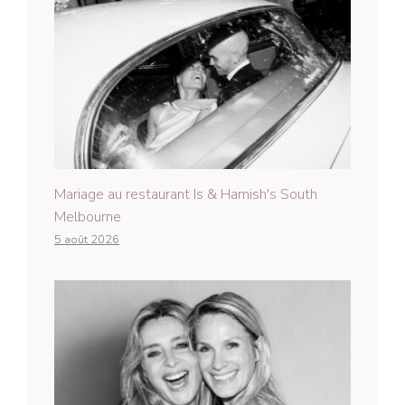
Mariage au restaurant Is & Hamish's South
Melbourne
5 août 2026