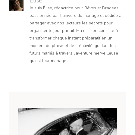
Elise
Je suis Élise, rédactrice pour Rêves et Dragées,
passionnée par l’univers du mariage et dédiée à
partager avec nos lecteurs les secrets pour
organiser le jour parfait. Ma mission consiste à
transformer chaque instant préparatif en un
moment de plaisir et de créativité, guidant les
futurs mariés à travers l'aventure merveilleuse
qu'est leur mariage.