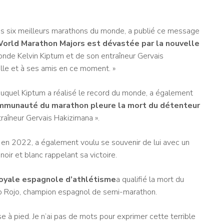
, les six meilleurs marathons du monde, a publié ce message
orld Marathon Majors est dévastée par la nouvelle
de Kelvin Kiptum et de son entraîneur Gervais
lle et à ses amis en ce moment. »
duquel Kiptum a réalisé le record du monde, a également
mmunauté du marathon pleure la mort du détenteur
raîneur Gervais Hakizimana ».
ts en 2022, a également voulu se souvenir de lui avec un
ir et blanc rappelant sa victoire.
royale espagnole d’athlétisme
a qualifié la mort du
go Rojo, champion espagnol de semi-marathon.
rse à pied. Je n’ai pas de mots pour exprimer cette terrible