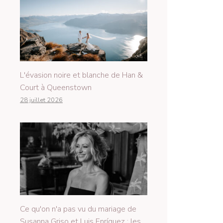
L'évasion noire et blanche de Han &
Court à Queenstown
28 juillet 2026
Ce qu'on n'a pas vu du mariage de
Susanna Griso et Luis Enríquez : les