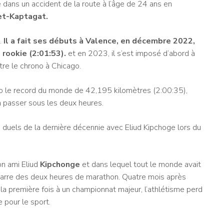
dans un accident de la route à l’âge de 24 ans en
et-Kaptagat.
.
Il a fait ses débuts à Valence, en décembre 2022,
 rookie (2:01:53).
et en 2023, il s’est imposé d’abord à
re le chrono à Chicago.
ago le record du monde de 42,195 kilomètres (2:00:35),
 à passer sous les deux heures.
es duels de la dernière décennie avec Eliud Kipchoge lors du
on ami Eliud
Kipchonge
et dans lequel tout le monde avait
 barre des deux heures de marathon. Quatre mois après
ur la première fois à un championnat majeur, l’athlétisme perd
e pour le sport.