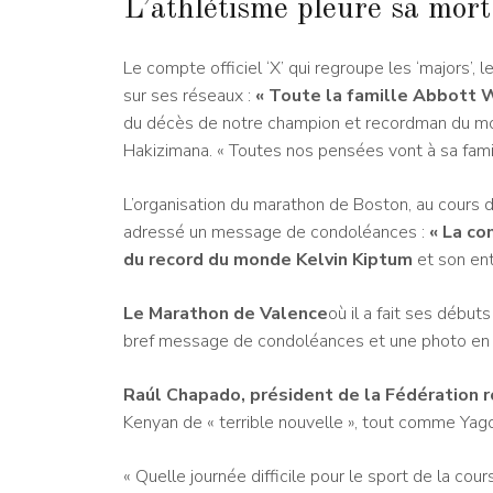
L’athlétisme pleure sa mort
Le compte officiel ‘X’ qui regroupe les ‘majors’
sur ses réseaux :
« Toute la famille Abbott W
du décès de notre champion et recordman du mon
Hakizimana. « Toutes nos pensées vont à sa fami
L’organisation du marathon de Boston, au cours 
adressé un message de condoléances :
« La co
du record du monde Kelvin Kiptum
et son ent
Le Marathon de Valence
où il a fait ses débu
bref message de condoléances et une photo en no
Raúl Chapado, président de la Fédération 
Kenyan de « terrible nouvelle », tout comme Ya
« Quelle journée difficile pour le sport de la cou