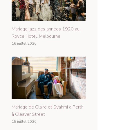
Mariage jazz des années 1920 au
Royce Hotel, Melbourne
16 juillet 2026
Mariage de Claire et Syahmi à Perth
à Cleaver Street
15 juillet 2026