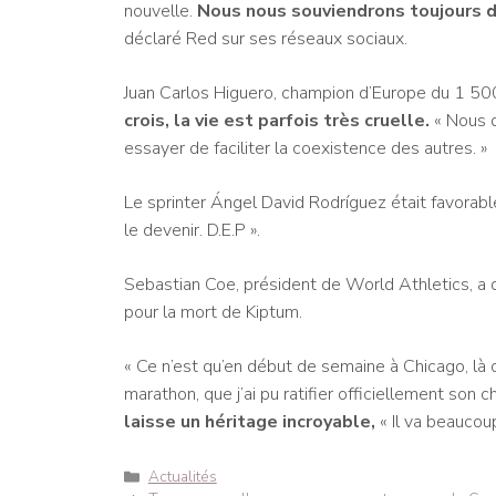
nouvelle.
Nous nous souviendrons toujours d
déclaré Red sur ses réseaux sociaux.
Juan Carlos Higuero, champion d’Europe du 1 500
crois, la vie est parfois très cruelle.
« Nous d
essayer de faciliter la coexistence des autres. »
Le sprinter Ángel David Rodríguez était favorabl
le devenir. D.E.P ».
Sebastian Coe, président de World Athletics, a dé
pour la mort de Kiptum.
« Ce n’est qu’en début de semaine à Chicago, là 
marathon, que j’ai pu ratifier officiellement son c
laisse un héritage incroyable,
« Il va beaucou
Catégories
Actualités