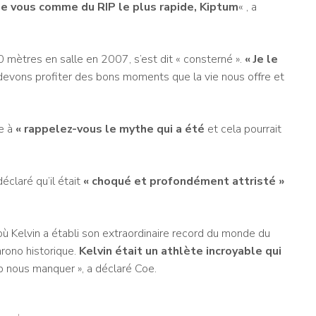
e vous comme du RIP le plus rapide, Kiptum
« , a
 mètres en salle en 2007, s’est dit « consterné ».
« Je le
evons profiter des bons moments que la vie nous offre et
e à
« rappelez-vous le mythe qui a été
et cela pourrait
claré qu’il était
« choqué et profondément attristé »
où Kelvin a établi son extraordinaire record du monde du
hrono historique.
Kelvin était un athlète incroyable qui
p nous manquer », a déclaré Coe.