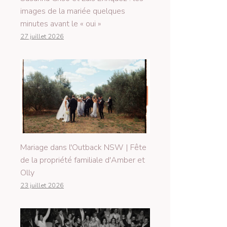
images de la mariée quelques
minutes avant le « oui »
27 juillet 2026
Mariage dans l'Outback NSW | Fête
de la propriété familiale d'Amber et
Olly
23 juillet 2026