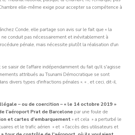
la Chambre elle-même exige pour accepter sa compétence à
chez Conde, elle partage son avis sur le fait que « la
vé ne conduit pas nécessairement et inévitablement à
océdure pénale, mais nécessite plutôt la réalisation d'un
se saisir de l'affaire indépendamment du fait qu'il s'agisse
vénements attribués au Tsunami Démocratique se sont
s divers types d'infractions pénales ». « , et ceci, dit-il,
llégale – ou de coercition – « le 14 octobre 2019 »
 de l'aéroport Prat de Barcelone
par une foule de
vion et cartes d'embarquement
» et cela » a perturbé le
uaires et le trafic aérien » et » l'accès des utilisateurs et
 la tour de contrôle de l'aéroport, où ils voulaient