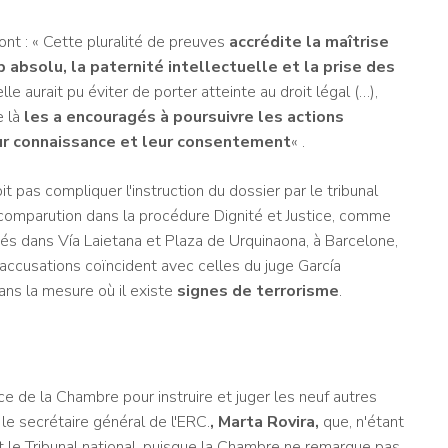
nt : « Cette pluralité de preuves
accrédite la maîtrise
 absolu, la paternité intellectuelle et la prise des
le aurait pu éviter de porter atteinte au droit légal (…),
e là
les a encouragés à poursuivre les actions
ur connaissance et leur consentement
« .
t pas compliquer l'instruction du dossier par le tribunal
 comparution dans la procédure Dignité et Justice, comme
sés dans Vía Laietana et Plaza de Urquinaona, à Barcelone,
accusations coïncident avec celles du juge García
ns la mesure où il existe
signes de terrorisme
.
 de la Chambre pour instruire et juger les neuf autres
le secrétaire général de l'ERC.
,
Marta Rovira
,
que, n'étant
ant le Tribunal national, puisque la Chambre ne remarque pas