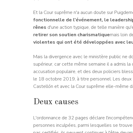
Et la Cour suprême n'a aucun doute sur Puigdemo
fonctionnelle de l'événement, le leadership
rênes
d'une action typique, de telle manière qu'el
retirer son soutien charismatique
mais loin d
violentes qui ont été développées avec le
Mais la divergence avec le ministère public ne doi
supérieur, car cette même semaine il a admis la
accusation populaire, et des deux policiers bles
le 18 octobre 2019, à titre personnel. Les deux 
Castellón et avec la Cour suprême elle-même da
Deux causes
L'ordonnance de 32 pages déclare l'incompétence
personnes inculpées, parmi lesquelles se trouve 
pas certifiés, ils peuvent continuer à l'être dev