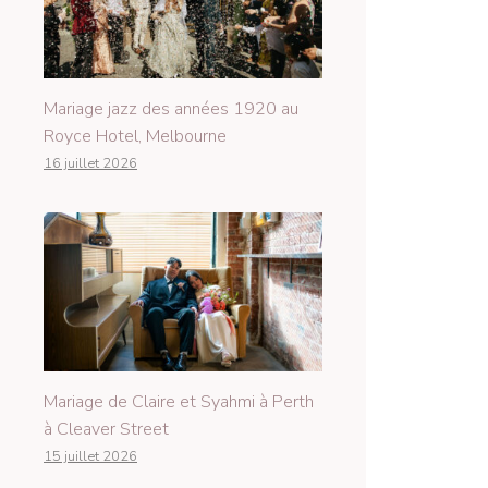
Mariage jazz des années 1920 au
Royce Hotel, Melbourne
16 juillet 2026
Mariage de Claire et Syahmi à Perth
à Cleaver Street
15 juillet 2026