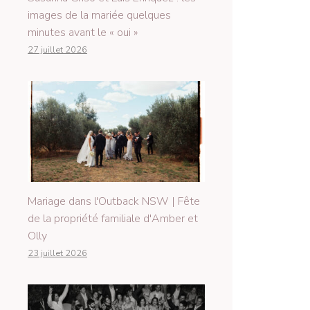
images de la mariée quelques
minutes avant le « oui »
27 juillet 2026
Mariage dans l'Outback NSW | Fête
de la propriété familiale d'Amber et
Olly
23 juillet 2026