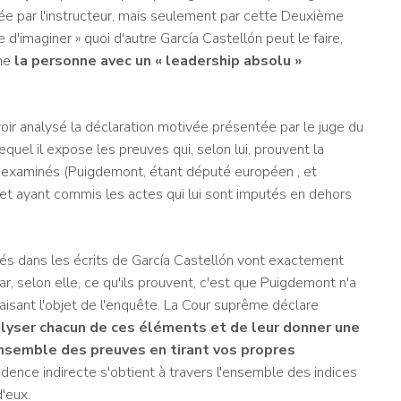
e par l'instructeur, mais seulement par cette Deuxième
le d'imaginer » quoi d'autre García Castellón peut le faire,
mme
la personne avec un « leadership absolu »
oir analysé la déclaration motivée présentée par le juge du
quel il expose les preuves qui, selon lui, prouvent la
 examinés (Puigdemont, étant député européen , et
 ayant commis les actes qui lui sont imputés en dehors
sés dans les écrits de García Castellón vont exactement
r, selon elle, ce qu'ils prouvent, c'est que Puigdemont n'a
aisant l'objet de l'enquête. La Cour suprême déclare
alyser chacun de ces éléments et de leur donner une
’ensemble des preuves en tirant vos propres
idence indirecte s'obtient à travers l'ensemble des indices
d'eux.