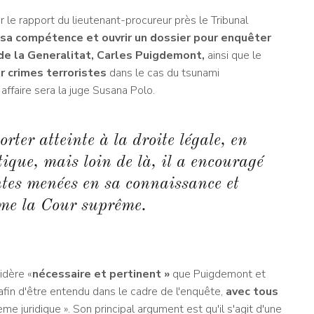
 le rapport du lieutenant-procureur près le Tribunal
 sa compétence et ouvrir un dossier pour enquêter
t de la Generalitat, Carles Puigdemont,
ainsi que le
 crimes terroristes
dans le cas du tsunami
affaire sera la juge Susana Polo.
rter atteinte à la droite légale, en
ique, mais loin de là, il a encouragé
ntes menées en sa connaissance et
rme la Cour suprême.
idère «
nécessaire et pertinent »
que Puigdemont et
afin d'être entendu dans le cadre de l'enquête,
avec tous
e juridique ». Son principal argument est qu'il s'agit d'une