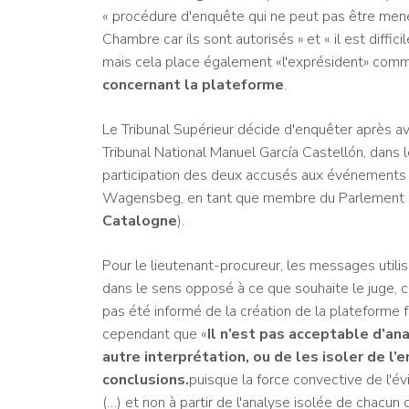
« procédure d'enquête qui ne peut pas être mené
Chambre car ils sont autorisés » et « il est diffici
mais cela place également «l'exprésident» co
concernant la plateforme
.
Le Tribunal Supérieur décide d'enquêter après av
Tribunal National Manuel García Castellón, dans le
participation des deux accusés aux événements
Wagensbeg, en tant que membre du Parlement et
Catalogne
).
Pour le lieutenant-procureur, les messages utili
dans le sens opposé à ce que souhaite le juge, ca
pas été informé de la création de la plateforme f
cependant que «
Il n’est pas acceptable d’an
autre interprétation, ou de les isoler de l
conclusions.
puisque la force convective de l'év
(…) et non à partir de l'analyse isolée de chacun 