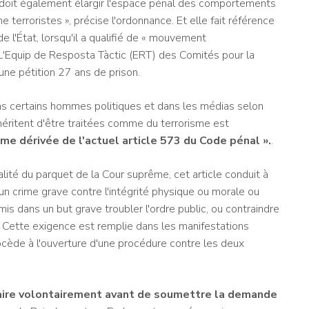
doit également élargir l'espace pénal des comportements
terroristes », précise l'ordonnance. Et elle fait référence
 l'État, lorsqu'il a qualifié de « mouvement
 L'Equip de Resposta Tàctic (ERT) des Comités pour la
une pétition 27 ans de prison.
ans certains hommes politiques et dans les médias selon
 méritent d'être traitées comme du terrorisme est
sme dérivée de l'actuel article 573 du Code pénal ».
.
lité du parquet de la Cour suprême, cet article conduit à
n crime grave contre l'intégrité physique ou morale ou
mis dans un but grave troubler l'ordre public, ou contraindre
». Cette exigence est remplie dans les manifestations
cède à l'ouverture d'une procédure contre les deux
aire volontairement avant de soumettre la demande