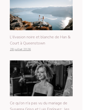
L'évasion noire et blanche de Han &
Court à Queenstown
28 juillet 2026
Ce qu'on n'a pas vu du mariage de
Susanna Griso et Luis Enríquez : les