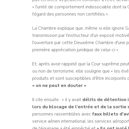
« l'unité de comportement indissociable dont 
l'égard des personnes non certifiées ».
La Chambre explique que, même si elle ignore Sán
transmission par l'instructeur d'un exposé moti
l'ouverture par cette Deuxième Chambre d'une pr
première appréciation juridique de celui-ci ».
Et, après avoir rappelé que la Cour suprême peut 
ou non de terrorisme, elle souligne que « les é
produits et sont susceptibles d'être incorporés dan
« on ne peut en douter »
.
Il cite ensuite : « il y avait
délits de détention i
lors du blocage de l'entrée et de la sortie
personnes rassemblées avec
faux billets d'a
service aérien international, les services aéroport
de l'équipage a été empêché et
« Ils ont isolé