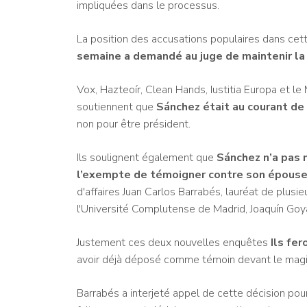
impliquées dans le processus.
La position des accusations populaires dans cette
semaine a demandé au juge de maintenir la
Vox, Hazteoír, Clean Hands, Iustitia Europa et 
soutiennent que
Sánchez était au courant de
non pour être président.
Ils soulignent également que
Sánchez n’a pas n
l’exempte de témoigner contre son épouse
d'affaires Juan Carlos Barrabés, lauréat de plusi
l'Université Complutense de Madrid, Joaquín Goy
Justement ces deux nouvelles enquêtes
Ils fe
avoir déjà déposé comme témoin devant le magi
Barrabés a interjeté appel de cette décision pou