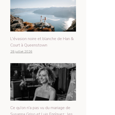
L'évasion noire et blanche de Han &
Court à Queenstown
28 juillet 2026
Ce qu'on n'a pas vu du mariage de
Susanna Griso et Luis Enríquez : les