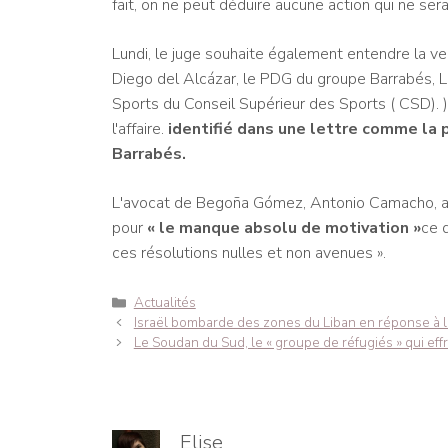
fait, on ne peut déduire aucune action qui ne sera
Lundi, le juge souhaite également entendre la versi
Diego del Alcázar, le PDG du groupe Barrabés, Lu
Sports du Conseil Supérieur des Sports ( CSD). ) 
l'affaire.
identifié dans une lettre comme la
Barrabés.
L'avocat de Begoña Gómez, Antonio Camacho, a f
pour
« le manque absolu de motivation »
ce 
ces résolutions nulles et non avenues ».
Catégories
Actualités
Navigation
Israël bombarde des zones du Liban en réponse à l'
des
Le Soudan du Sud, le « groupe de réfugiés » qui effra
articles
Elise