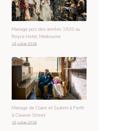
Mariage jazz des années 1920 au
Royce Hotel, Melbourne
16 juillet 2026
Mariage de Claire et Syahmi à Perth
à Cleaver Street
15 juillet 2026