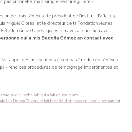
it pas criminelle, mais simplement irrégulière ».
on de trois témoins : le président de l'institut d'affaires,
is Miguel Ciprés, et le directeur de la Fondation Jeunes
Félix Jordán de Urriés, qui est un avocat sans lien avec
 personne qui a mis Begoña Gómez en contact avec
ait appel des assignations à comparaître de ces témoins
qui « rend ces procédures de témoignage impertinentes et
attaque du Hezbollah qui a fait douze morts
ie la « Dream Team » et fait la fierté d’un pays en conflit permanent