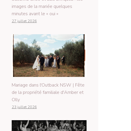
images de la mariée quelques
minutes avant le « oui »
27 juillet 2026
Mariage dans l'Outback NSW | Fête
de la propriété familiale d'Amber et
Olly
23 juillet 2026