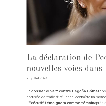
La déclaration de Pe
nouvelles voies dans
28 juillet 2024
La
dossier ouvert contre Begoña Gómez
épo
accusée de trafic d'influence, connaîtra un mome
l'Exécutif témoignera comme témoin
après q