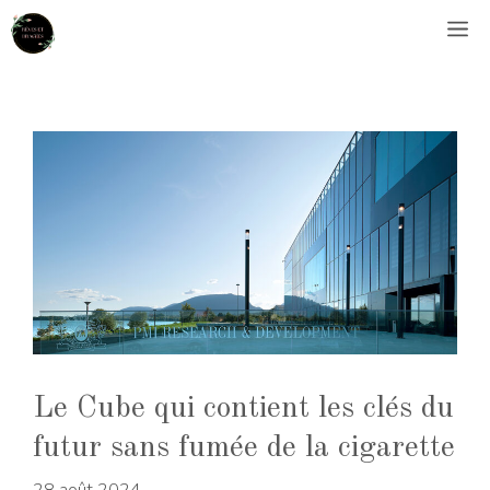
Aller
M
au
contenu
Le Cube qui contient les clés du
futur sans fumée de la cigarette
28 août 2024