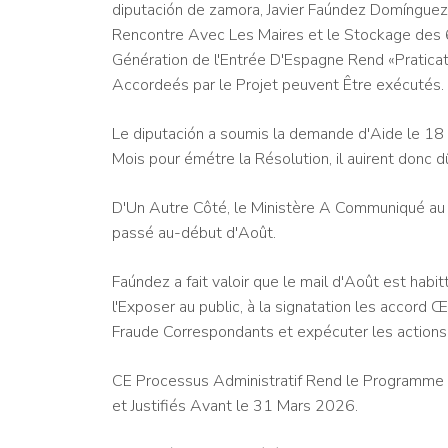
diputación de zamora, Javier Faúndez Domínguez,
Rencontre Avec Les Maires et le Stockage des 62
Génération de l'Entrée D'Espagne Rend «Pratica
Accordeés par le Projet peuvent Être exécutés.
Le diputación a soumis la demande d'Aide le 1
Mois pour émétre la Résolution, il auirent donc dû
D'Un Autre Côté, le Ministère A Communiqué au d
passé au-début d'Août.
Faúndez a fait valoir que le mail d'Août est habitt
l'Exposer au public, à la signatation les accord
Fraude Correspondants et expécuter les actions
CE Processus Administratif Rend le Programme 
et Justifiés Avant le 31 Mars 2026.