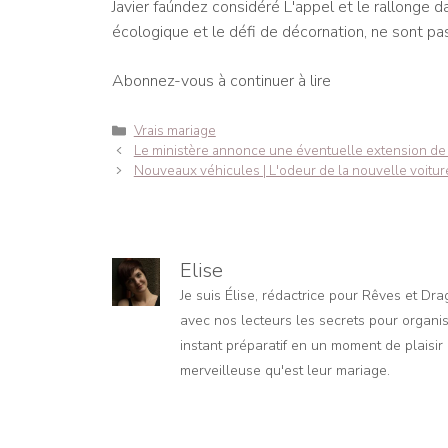
Javier faúndez considéré L'appel et le rallonge da
écologique et le défi de décornation, ne sont pas
Abonnez-vous à continuer à lire
Catégories
Vrais mariage
Navigation
Le ministère annonce une éventuelle extension de l
des
Nouveaux véhicules | L'odeur de la nouvelle voitur
articles
Elise
Je suis Élise, rédactrice pour Rêves et Dr
avec nos lecteurs les secrets pour organis
instant préparatif en un moment de plaisir e
merveilleuse qu'est leur mariage.