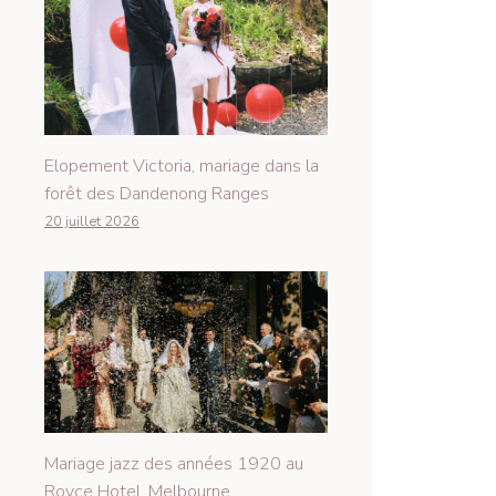
Elopement Victoria, mariage dans la
forêt des Dandenong Ranges
20 juillet 2026
Mariage jazz des années 1920 au
Royce Hotel, Melbourne