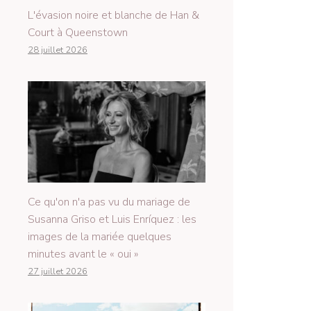
L'évasion noire et blanche de Han &
Court à Queenstown
28 juillet 2026
Ce qu'on n'a pas vu du mariage de
Susanna Griso et Luis Enríquez : les
images de la mariée quelques
minutes avant le « oui »
27 juillet 2026