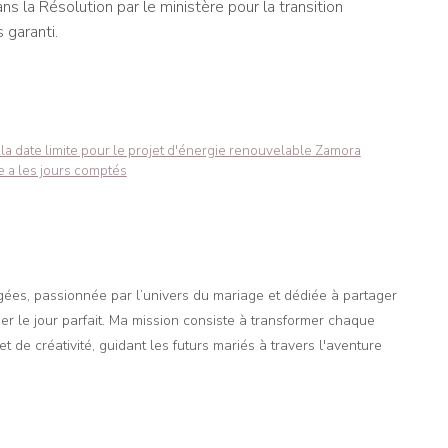
ns la Résolution par le ministère pour la transition
 garanti.
a date limite pour le projet d'énergie renouvelable Zamora
e a les jours comptés
agées, passionnée par l’univers du mariage et dédiée à partager
er le jour parfait. Ma mission consiste à transformer chaque
t de créativité, guidant les futurs mariés à travers l'aventure