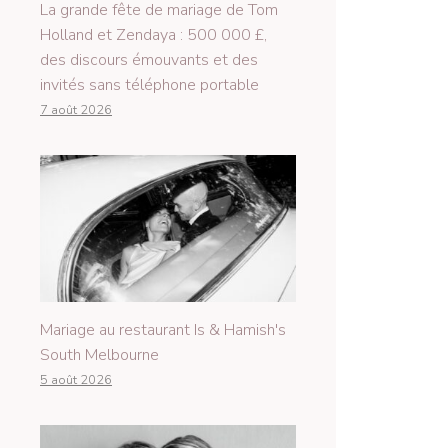
La grande fête de mariage de Tom
Holland et Zendaya : 500 000 £,
des discours émouvants et des
invités sans téléphone portable
7 août 2026
Mariage au restaurant Is & Hamish's
South Melbourne
5 août 2026