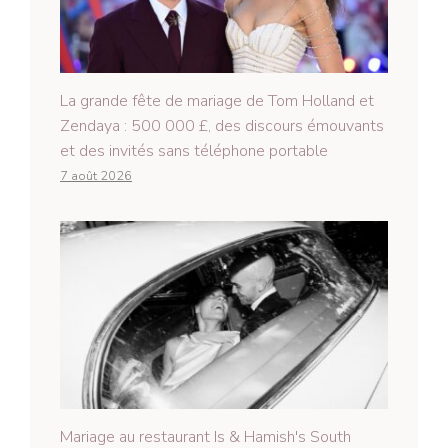
La grande fête de mariage de Tom Holland et
Zendaya : 500 000 £, des discours émouvants
et des invités sans téléphone portable
7 août 2026
Mariage au restaurant Is & Hamish's South