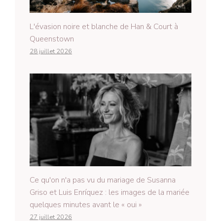
L'évasion noire et blanche de Han & Court à
Queenstown
28 juillet 2026
Ce qu'on n'a pas vu du mariage de Susanna
Griso et Luis Enríquez : les images de la mariée
quelques minutes avant le « oui »
27 juillet 2026