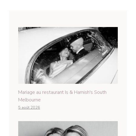
Mariage au restaurant Is & Hamish's South
Melbourne
5 août 2026