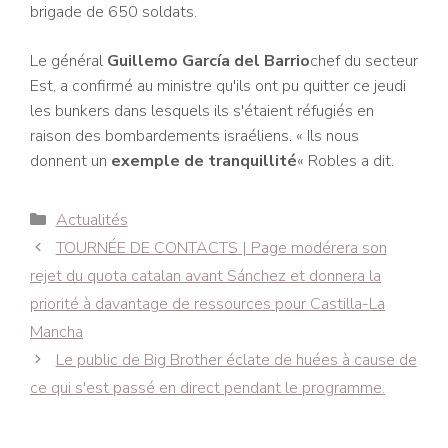
brigade de 650 soldats.
Le général
Guillemo García del Barrio
chef du secteur
Est, a confirmé au ministre qu'ils ont pu quitter ce jeudi
les bunkers dans lesquels ils s'étaient réfugiés en
raison des bombardements israéliens. « Ils nous
donnent un
exemple de tranquillité
« Robles a dit.
Catégories
Actualités
Navigation
TOURNÉE DE CONTACTS | Page modérera son
des
rejet du quota catalan avant Sánchez et donnera la
articles
priorité à davantage de ressources pour Castilla-La
Mancha
Le public de Big Brother éclate de huées à cause de
ce qui s'est passé en direct pendant le programme.