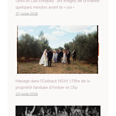
Griso et Luis Enríquez : les images de la mariée
quelques minutes avant le « oui »
27 juillet 2026
Mariage dans l'Outback NSW | Fête de la
propriété familiale d'Amber et Olly
23 juillet 2026