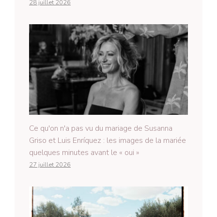
28 juillet 2026
Ce qu'on n'a pas vu du mariage de Susanna
Griso et Luis Enríquez : les images de la mariée
quelques minutes avant le « oui »
27 juillet 2026