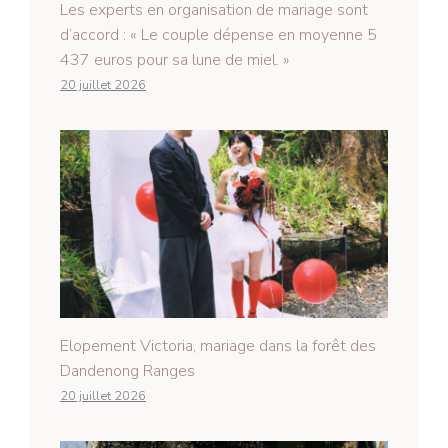
Les experts en organisation de mariage sont
d’accord : « Le couple dépense en moyenne 5
437 euros pour sa lune de miel. »
20 juillet 2026
Elopement Victoria, mariage dans la forêt des
Dandenong Ranges
20 juillet 2026