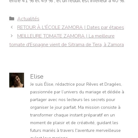
entre 41 % et 49 % ; et un réduit est inférieur à 40 %.
Catégories
Actualités
Navigation
RETOUR À L'ÉCOLE ZAMORA | Dates par étapes
des
MEILLEURE TOMATE ZAMORA | La meilleure
articles
tomate d'Espagne vient de Sitrama de Tera, à Zamora
Elise
Je suis Élise, rédactrice pour Rêves et Dragées,
passionnée par l’univers du mariage et dédiée à
partager avec nos lecteurs les secrets pour
organiser le jour parfait. Ma mission consiste à
transformer chaque instant préparatif en un
moment de plaisir et de créativité, guidant les
futurs mariés à travers l'aventure merveilleuse