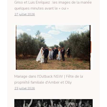
Griso et Luis Enríquez : les images de la mariée
quelques minutes avant le « oui »
27 juillet 2026
Mariage dans l'Outback NSW | Fête de la
propriété familiale d'Amber et Olly
23 juillet 2026