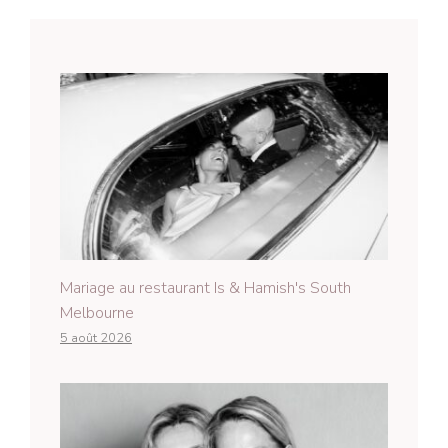
Mariage au restaurant Is & Hamish's South
Melbourne
5 août 2026