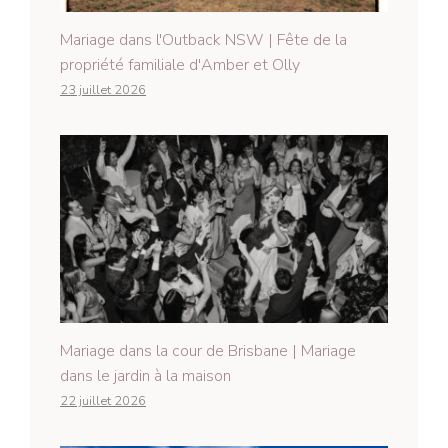
Mariage dans l'Outback NSW | Fête de la
propriété familiale d'Amber et Olly
23 juillet 2026
Mariage dans la cour de Brisbane | Mariage
dans le jardin à la maison
22 juillet 2026