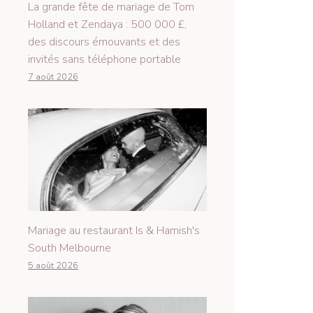
La grande fête de mariage de Tom
Holland et Zendaya : 500 000 £,
des discours émouvants et des
invités sans téléphone portable
7 août 2026
Mariage au restaurant Is & Hamish's
South Melbourne
5 août 2026