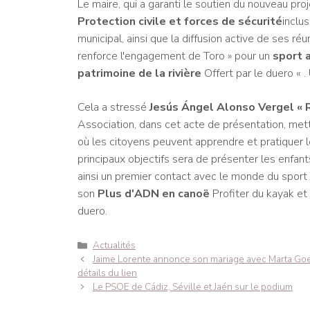
Le maire, qui a garanti le soutien du nouveau proj
Protection civile et forces de sécurité
inclu
municipal, ainsi que la diffusion active de ses réu
renforce l'engagement de Toro » pour un
sport a
patrimoine de la rivière
Offert par le duero « .
Cela a stressé
Jesús Ángel Alonso Vergel « R
Association, dans cet acte de présentation, met
où les citoyens peuvent apprendre et pratiquer le
principaux objectifs sera de présenter les enfants 
ainsi un premier contact avec le monde du sport
son
Plus d'ADN en canoë
Profiter du kayak et 
duero.
Catégories
Actualités
Navigation
Jaime Lorente annonce son mariage avec Marta Goe
des
détails du lien
articles
Le PSOE de Cádiz, Séville et Jaén sur le podium