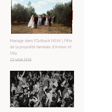
Mariage dans l'Outback NSW | Fête
de la propriété familiale d'Amber et
Olly
23 juillet 2026