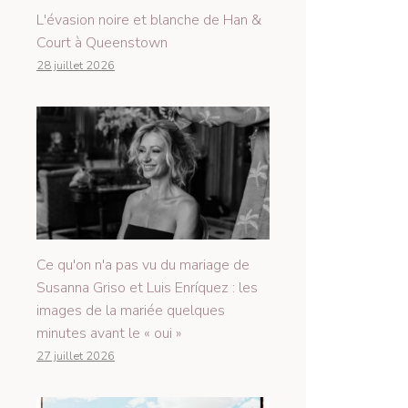
L'évasion noire et blanche de Han &
Court à Queenstown
28 juillet 2026
Ce qu'on n'a pas vu du mariage de
Susanna Griso et Luis Enríquez : les
images de la mariée quelques
minutes avant le « oui »
27 juillet 2026