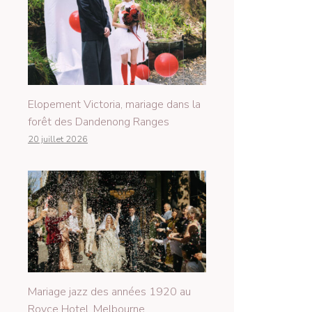
Elopement Victoria, mariage dans la
forêt des Dandenong Ranges
20 juillet 2026
Mariage jazz des années 1920 au
Royce Hotel, Melbourne