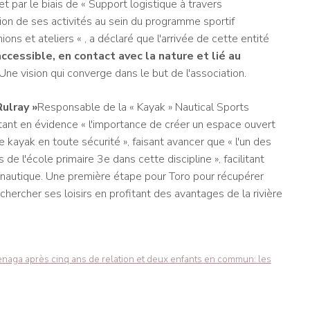
et par le biais de « Support logistique à travers
sion de ses activités au sein du programme sportif
nions et ateliers « , a déclaré que l'arrivée de cette entité
ccessible, en contact avec la nature et lié au
 Une vision qui converge dans le but de l'association.
ulray »
Responsable de la « Kayak » Nautical Sports
tant en évidence « l'importance de créer un espace ouvert
 kayak en toute sécurité », faisant avancer que « l'un des
de l'école primaire 3e dans cette discipline », facilitant
 nautique. Une première étape pour Toro pour récupérer
chercher ses loisirs en profitant des avantages de la rivière
naga après cinq ans de relation et deux enfants en commun: les