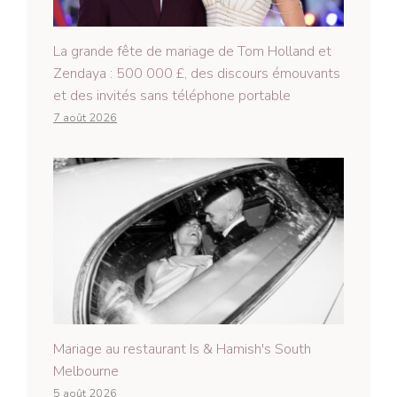
La grande fête de mariage de Tom Holland et
Zendaya : 500 000 £, des discours émouvants
et des invités sans téléphone portable
7 août 2026
Mariage au restaurant Is & Hamish's South
Melbourne
5 août 2026