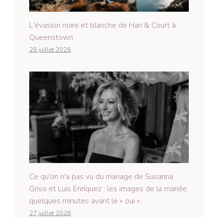
L'évasion noire et blanche de Han & Court à
Queenstown
28 juillet 2026
Ce qu'on n'a pas vu du mariage de Susanna
Griso et Luis Enríquez : les images de la mariée
quelques minutes avant le « oui »
27 juillet 2026