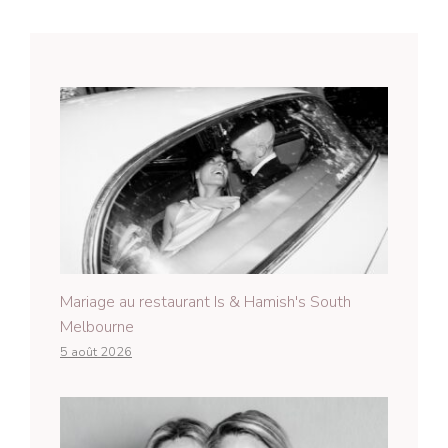
Mariage au restaurant Is & Hamish's South
Melbourne
5 août 2026