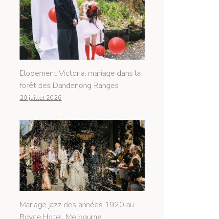
Elopement Victoria, mariage dans la
forêt des Dandenong Ranges
20 juillet 2026
Mariage jazz des années 1920 au
Royce Hotel, Melbourne