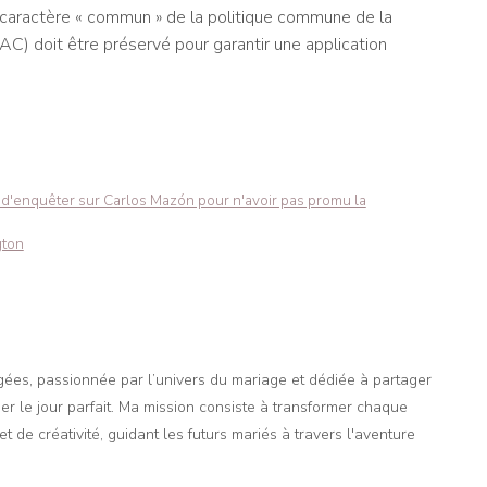
e le caractère « commun » de la politique commune de la
C) doit être préservé pour garantir une application
'enquêter sur Carlos Mazón pour n'avoir pas promu la
gton
agées, passionnée par l’univers du mariage et dédiée à partager
er le jour parfait. Ma mission consiste à transformer chaque
t de créativité, guidant les futurs mariés à travers l'aventure