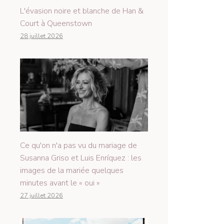
L'évasion noire et blanche de Han &
Court à Queenstown
28 juillet 2026
Ce qu'on n'a pas vu du mariage de
Susanna Griso et Luis Enríquez : les
images de la mariée quelques
minutes avant le « oui »
27 juillet 2026