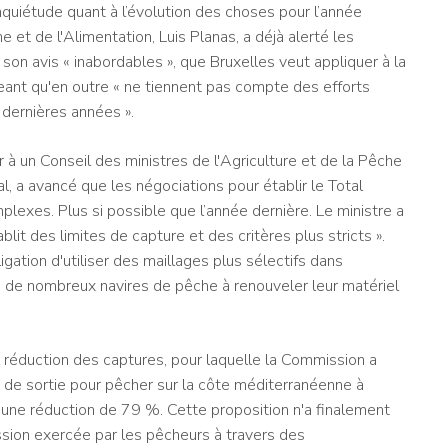
 inquiétude quant à l’évolution des choses pour l’année
e et de l'Alimentation, Luis Planas, a déjà alerté les
n avis « inabordables », que Bruxelles veut appliquer à la
ant qu'en outre « ne tiennent pas compte des efforts
dernières années ».
r à un Conseil des ministres de l'Agriculture et de la Pêche
al, a avancé que les négociations pour établir le Total
exes. Plus si possible que l’année dernière. Le ministre a
it des limites de capture et des critères plus stricts ».
gation d'utiliser des maillages plus sélectifs dans
era de nombreux navires de pêche à renouveler leur matériel
 réduction des captures, pour laquelle la Commission a
 de sortie pour pêcher sur la côte méditerranéenne à
 une réduction de 79 %. Cette proposition n'a finalement
ession exercée par les pêcheurs à travers des