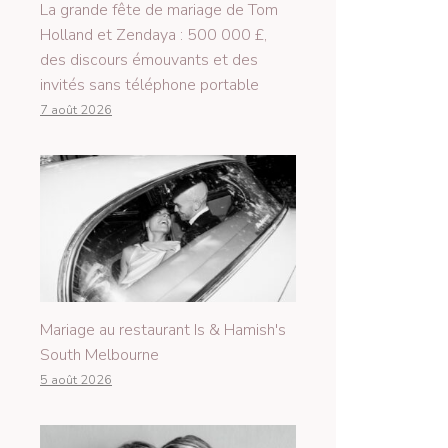
La grande fête de mariage de Tom
Holland et Zendaya : 500 000 £,
des discours émouvants et des
invités sans téléphone portable
7 août 2026
Mariage au restaurant Is & Hamish's
South Melbourne
5 août 2026