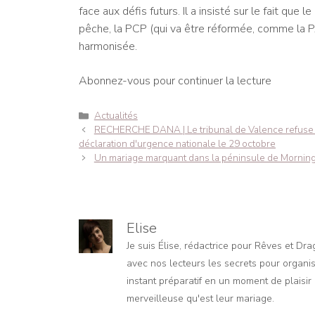
face aux défis futurs. Il a insisté sur le fait qu
pêche, la PCP (qui va être réformée, comme la PA
harmonisée.
Abonnez-vous pour continuer la lecture
Catégories
Actualités
Navigation
RECHERCHE DANA | Le tribunal de Valence refuse d
des
déclaration d'urgence nationale le 29 octobre
articles
Un mariage marquant dans la péninsule de Mornin
Elise
Je suis Élise, rédactrice pour Rêves et Dr
avec nos lecteurs les secrets pour organis
instant préparatif en un moment de plaisir e
merveilleuse qu'est leur mariage.