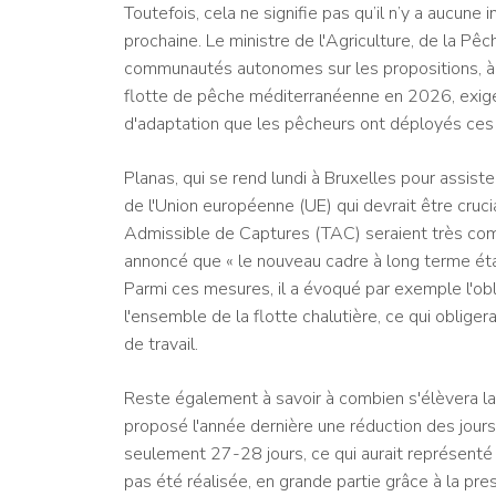
Toutefois, cela ne signifie pas qu’il n’y a aucune
prochaine. Le ministre de l'Agriculture, de la Pêch
communautés autonomes sur les propositions, à so
flotte de pêche méditerranéenne en 2026, exige
d'adaptation que les pêcheurs ont déployés ces 
Planas, qui se rend lundi à Bruxelles pour assiste
de l'Union européenne (UE) qui devrait être cruci
Admissible de Captures (TAC) seraient très compl
annoncé que « le nouveau cadre à long terme établ
Parmi ces mesures, il a évoqué par exemple l'obli
l'ensemble de la flotte chalutière, ce qui oblig
de travail.
Reste également à savoir à combien s'élèvera la
proposé l'année dernière une réduction des jours
seulement 27-28 jours, ce qui aurait représenté
pas été réalisée, en grande partie grâce à la pr