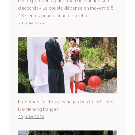
Les experts en organisation de mariage sont
d’accord : « Le couple dépense en moyenne 5
437 euros pour sa lune de miel. »
20 juillet 2026
Elopement Victoria, mariage dans la forêt des
Dandenong Ranges
20 juillet 2026