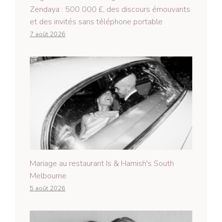
Zendaya : 500 000 £, des discours émouvants
et des invités sans téléphone portable
7 août 2026
Mariage au restaurant Is & Hamish's South
Melbourne
5 août 2026